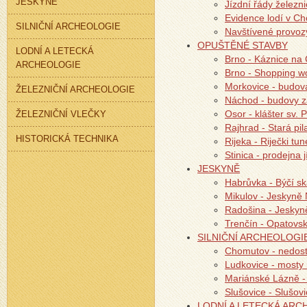
JESKYNĚ
Jízdní řády železni
Evidence lodí v Ch
SILNIČNÍ ARCHEOLOGIE
Navštívené provo
OPUŠTĚNÉ STAVBY
LODNÍ A LETECKÁ
Brno - Káznice na 
ARCHEOLOGIE
Brno - Shopping w
Morkovice - budova
ŽELEZNIČNÍ ARCHEOLOGIE
Náchod - budovy 
Osor - klášter sv. 
ŽELEZNIČNÍ VLEČKY
Rajhrad - Stará pil
HISTORICKÁ TECHNIKA
Rijeka - Riječki tun
Stinica - prodejna 
JESKYNĚ
Habrůvka - Býčí sk
Mikulov - Jeskyně
Radošina - Jeskyn
Trenčín - Opatovs
SILNIČNÍ ARCHEOLOGI
Chomutov - nedost
Ludkovice - mosty
Mariánské Lázně -
Slušovice - Slušovi
LODNÍ A LETECKÁ ARC