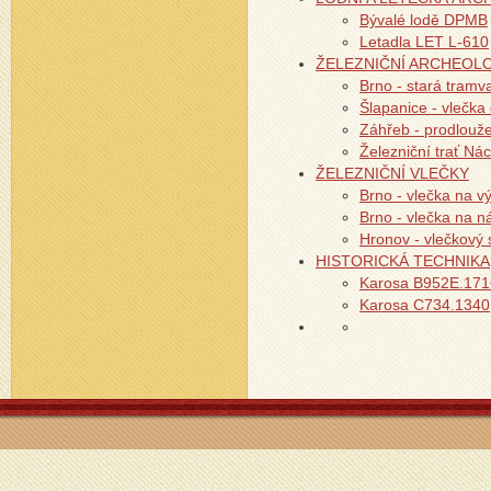
Bývalé lodě DPMB
Letadla LET L-610
ŽELEZNIČNÍ ARCHEOL
Brno - stará tramv
Šlapanice - vlečka
Záhřeb - prodlouže
Železniční trať Ná
ŽELEZNIČNÍ VLEČKY
Brno - vlečka na v
Brno - vlečka na ná
Hronov - vlečkový
HISTORICKÁ TECHNIKA
Karosa B952E.171
Karosa C734.1340