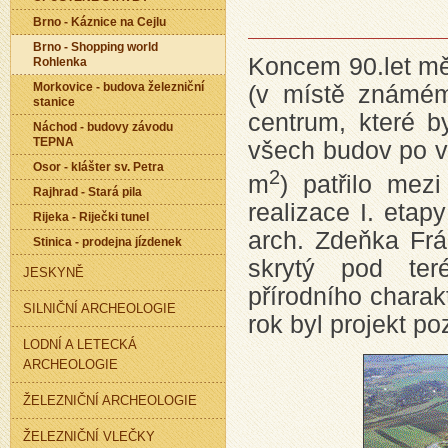
Brno - Káznice na Cejlu
Brno - Shopping world
Koncem 90.let mě
Rohlenka
Morkovice - budova železniční
(v místě známém
stanice
centrum, které b
Náchod - budovy závodu
TEPNA
všech budov po v
Osor - klášter sv. Petra
2
m
) patřilo mez
Rajhrad - Stará pila
realizace I. etap
Rijeka - Riječki tunel
arch. Zdeňka Frá
Stinica - prodejna jízdenek
skrytý pod ter
JESKYNĚ
přírodního charak
SILNIČNÍ ARCHEOLOGIE
rok byl projekt 
LODNÍ A LETECKÁ
ARCHEOLOGIE
ŽELEZNIČNÍ ARCHEOLOGIE
ŽELEZNIČNÍ VLEČKY