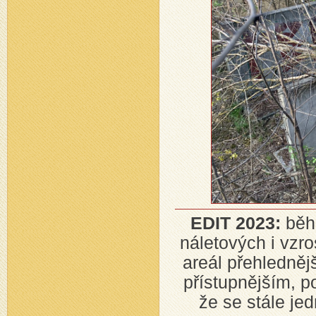
EDIT 2023:
běh
náletových i vzro
areál přehledněj
přístupnějším, p
že se stále j