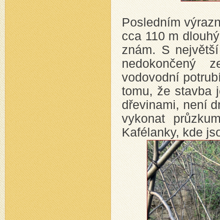
Posledním výrazn
cca 110 m dlouhý 
znám. S největší
nedokončený z
vodovodní potrubí
tomu, že stavba j
dřevinami, není d
vykonat průzkum
Kafélanky, kde jso