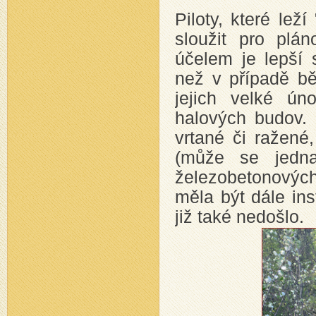
Piloty, které lež
sloužit pro plá
účelem je lepší 
než v případě b
jejich velké ún
halových budov. N
vrtané či ražené
(může se jedna
železobetonových 
měla být dále in
již také nedošlo.