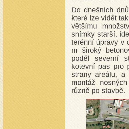
Do dnešních dnů 
které lze vidět t
většímu množstv
snímky starší, id
terénní úpravy v 
m široký betono
podél severní s
kotevní pas pro 
strany areálu, a
montáž nosných 
různě po stavbě.