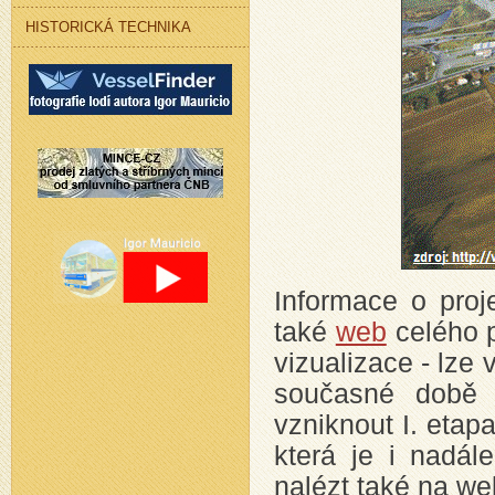
HISTORICKÁ TECHNIKA
Informace o proj
také
web
celého p
vizualizace - lze
současné době 
vzniknout I. eta
která je i nadále
nalézt také na w