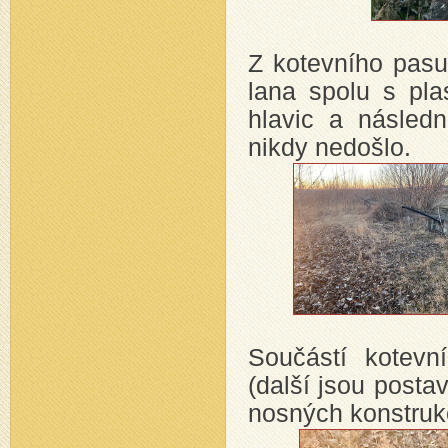
Z kotevního pasu 
lana spolu s pla
hlavic a násled
nikdy nedošlo.
Součástí kotevn
(další jsou posta
nosných konstrukc