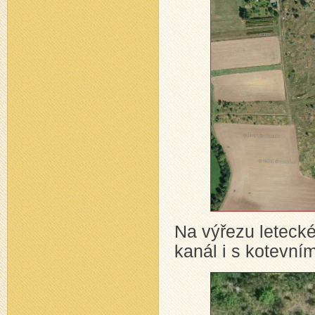
Na výřezu leteck
kanál i s kotevní