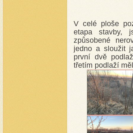
V celé ploše po
etapa stavby, 
způsobené nerov
jedno a sloužit 
první dvě podla
třetím podlaží mě